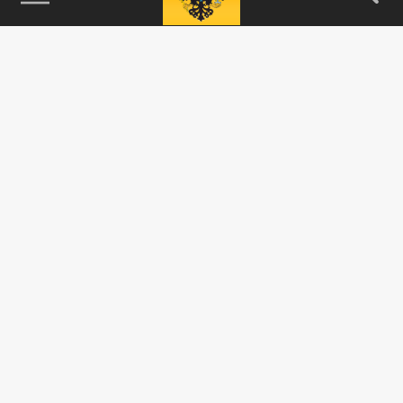
115093, г. Москва, переулок Партийный,
д.1, к.57, стр.3, эт.1, пом.I, ком.45