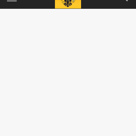
115093, г. Москва, переулок Партийный,
д.1, к.57, стр.3, эт.1, пом.I, ком.45