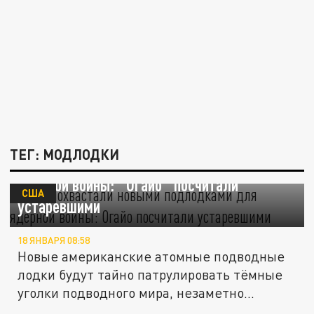
ТЕГ: МОДЛОДКИ
США похвастали новыми подлодками для
ядерной войны: "Огайо" посчитали
США
устаревшими
18 ЯНВАРЯ 08:58
Новые американские атомные подводные
лодки будут тайно патрулировать тёмные
уголки подводного мира, незаметно...