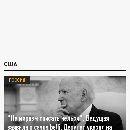
США
РОССИЯ
"На маразм списать нельзя": Ведущая
заявила о casus belli. Депутат указал на