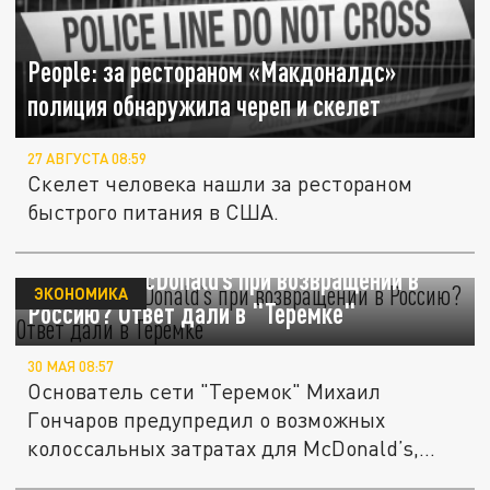
People: за рестораном «Макдоналдс»
полиция обнаружила череп и скелет
27 АВГУСТА 08:59
Скелет человека нашли за рестораном
быстрого питания в США.
Что ждёт McDonald’s при возвращении в
ЭКОНОМИКА
Россию? Ответ дали в "Теремке"
30 МАЯ 08:57
Основатель сети "Теремок" Михаил
Гончаров предупредил о возможных
колоссальных затратах для McDonald’s,
если...