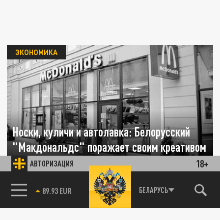
ЭКОНОМИКА
Носки, куличи и автолавка: Белорусский
"Макдональдс" поражает своим креативом
18+
АВТОРИЗАЦИЯ
16 АПРЕЛЯ 13:15
Белорусская реинкарнация ресторанов
85.64 BRENT
БЕЛАРУСЬ
"Макдональдс" - Mak.by не перестаёт
удивлять нестандартными