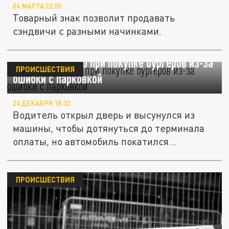
04 МАРТА 22:55
Товарный знак позволит продавать
сэндвичи с разными начинками.
Пенсионер погиб при покупке бургеров из-за
ПРОИСШЕСТВИЯ
ошибки с парковкой
24 ДЕКАБРЯ 18:32
Водитель открыл дверь и высунулся из
машины, чтобы дотянуться до терминала
оплаты, но автомобиль покатился...
ПРОИСШЕСТВИЯ