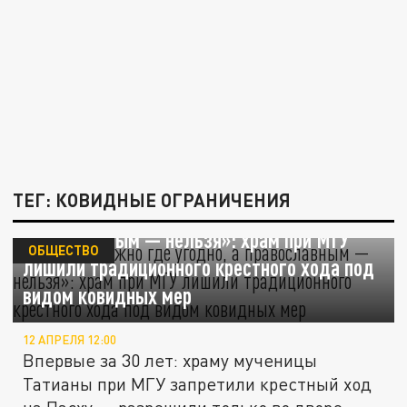
ТЕГ: КОВИДНЫЕ ОГРАНИЧЕНИЯ
«Намазы можно где угодно, а
православным — нельзя»: храм при МГУ
ОБЩЕСТВО
лишили традиционного крестного хода под
видом ковидных мер
12 АПРЕЛЯ 12:00
Впервые за 30 лет: храму мученицы
Татианы при МГУ запретили крестный ход