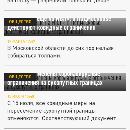
на Пасху — разрешили только во дворе...
«Люди всё ещё на ИВЛ»: в Подмосковье
ОБЩЕСТВО
действуют ковидные ограничения
19 МАРТА 17:49
В Московской области до сих пор нельзя
собираться толпами.
В России отменены коронавирусные
ОБЩЕСТВО
ограничения на сухопутных границах
15 ИЮЛЯ 10:40
С 15 июля, все ковидные меры на
пересечение сухопутной границы
отменяются. Соответствующий документ
подписал...