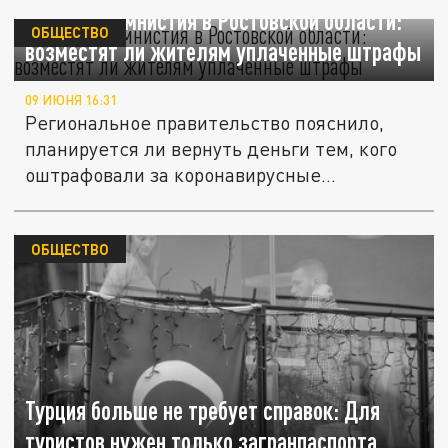
Ковидная амнистия в Ростовской области:
ОБЩЕСТВО
возместят ли жителям уплаченные штрафы
09 ИЮНЯ 16:31
Региональное правительство пояснило,
планируется ли вернуть деньги тем, кого
оштрафовали за коронавирусные...
ОБЩЕСТВО
Турция больше не требует справок: Для
туристов нужен только загранпаспорта