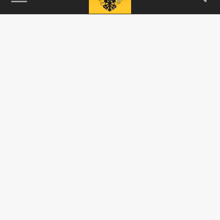
115093, г. Москва, переулок Партийный,
д.1, к.57, стр.3, эт.1, пом.I, ком.45