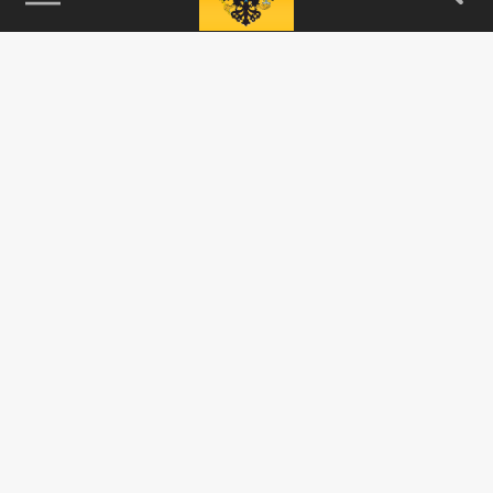
115093, г. Москва, переулок Партийный,
д.1, к.57, стр.3, эт.1, пом.I, ком.45