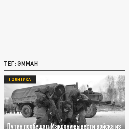
ТЕГ: ЭММАН
ПОЛИТИКА
Путин пообещал Макрону вывести войска из