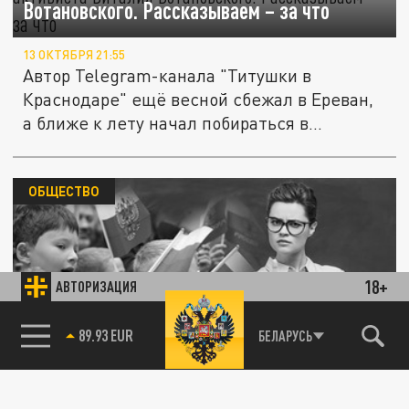
Вотановского. Рассказываем – за что
13 ОКТЯБРЯ 21:55
Автор Telegram-канала "Титушки в
Краснодаре" ещё весной сбежал в Ереван,
а ближе к лету начал побираться в...
ОБЩЕСТВО
18+
АВТОРИЗАЦИЯ
85.64 BRENT
Спецоперация в Перми: Директор школы
БЕЛАРУСЬ
объявила "войну" участникам СВО