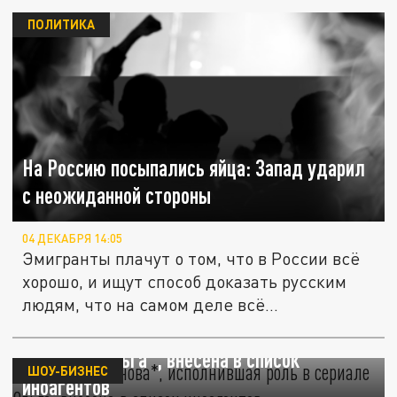
ПОЛИТИКА
На Россию посыпались яйца: Запад ударил
с неожиданной стороны
04 ДЕКАБРЯ 14:05
Эмигранты плачут о том, что в России всё
хорошо, и ищут способ доказать русским
людям, что на самом деле всё...
Актриса Троянова*, исполнившая роль в
сериале "Ольга", внесена в список
ШОУ-БИЗНЕС
иноагентов