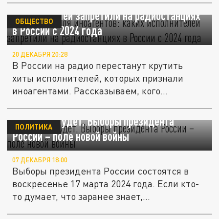
Стоп-лист для иноагентов: каких
исполнителей запретили на радиостанциях
ОБЩЕСТВО
в России с 2024 года
20 ДЕКАБРЯ 20:28
В России на радио перестанут крутить
хиты исполнителей, которых признали
иноагентами. Рассказываем, кого...
Скучно не будет. Выборы президента
ПОЛИТИКА
России – поле новой войны
07 ДЕКАБРЯ 18:00
Выборы президента России состоятся в
воскресенье 17 марта 2024 года. Если кто-
то думает, что заранее знает,...