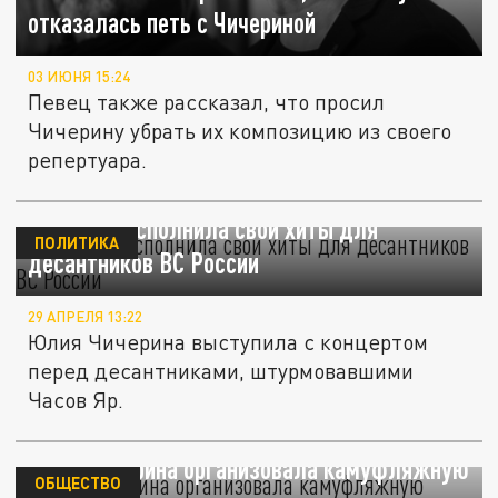
отказалась петь с Чичериной
03 ИЮНЯ 15:24
Певец также рассказал, что просил
Чичерину убрать их композицию из своего
репертуара.
Чичерина исполнила свои хиты для
ПОЛИТИКА
десантников ВС России
29 АПРЕЛЯ 13:22
Юлия Чичерина выступила с концертом
перед десантниками, штурмовавшими
Часов Яр.
Юлия Чичерина организовала камуфляжную
ОБЩЕСТВО