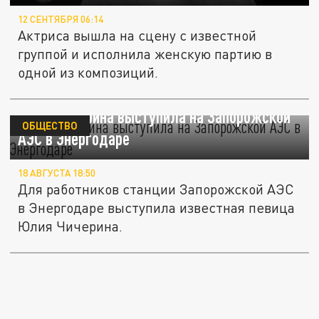
12 СЕНТЯБРЯ 06:14
Актриса вышла на сцену с известной
группой и исполнила женскую партию в
одной из композиций.
Юлия Чичерина выступила на Запорожской
ОБЩЕСТВО
АЭС в Энергодаре
18 АВГУСТА 18:50
Для работников станции Запорожской АЭС
в Энергодаре выступила известная певица
Юлия Чичерина.