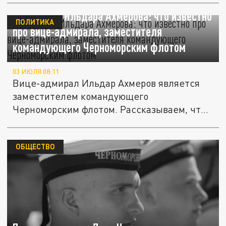
Биография Ильдара Ахмерова: что известно
ПОЛИТИКА
про вице-адмирала, заместителя
командующего Черноморским флотом
03 ИЮЛЯ 08:11
Вице-адмирал Ильдар Ахмеров является
заместителем командующего
Черноморским флотом. Рассказываем, что
о нем...
ОБЩЕСТВО