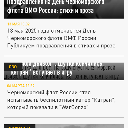
Поздравления на День Черноморского
флота ВМФ России: стихи и проза
13 МАЯ 10:02
13 мая 2025 года отмечается День
Черноморского флота ВМФ России.
Публикуем поздравления в стихах и прозе
Ответочка для ВСУ: На воду спустился
"морской дьявол". Шутки кончились.
СВО
"Катран" вступает в игру
06 МАРТА 12:59
Черноморский флот России стал
испытывать беспилотный катер "Катран",
который показали в "WarGonzo"