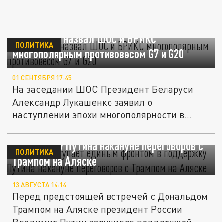
Лукашенко назвал ШОС и БРИКС
ПОЛИТИКА
многополярным противовесом G7 и G20
01 СЕНТЯБРЯ 17:45
На заседании ШОС Президент Беларуси
Александр Лукашенко заявил о
наступлении эпохи многополярности в
мире.
БРИКС выступает единым фронтом в
поддержку Путина накануне переговоров с
ПОЛИТИКА
Трампом на Аляске
13 АВГУСТА 14:14
Перед предстоящей встречей с Дональдом
Трампом на Аляске президент России
Владимир Путин заручился поддержкой...