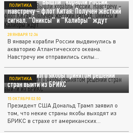
Вот это да. "Вышли" корабли России.
ПОЛИТИКА
Навстречу – флот Китая: Получен жёсткий
сигнал. "Ониксы" и "Калибры" ждут
28 ЯНВАРЯ 12:36
В январе корабли России выдвинулись в
акваторию Атлантического океана.
Навстречу им отправились силы...
Трамп заявил о якобы принятом решении
ПОЛИТИКА
стран выйти из БРИКС
15 ОКТЯБРЯ 02:50
Президент США Дональд Трамп заявил о
том, что некие страны якобы выходят из
БРИКС в страхе от американских...
Агент Трамп задачу выполнил: