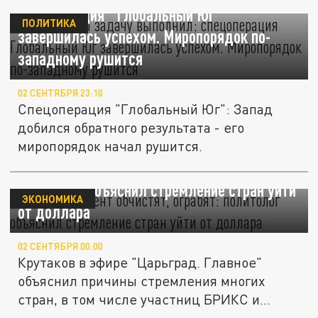
спецоперация "Глобальный Юг"
ПОЛИТИКА
завершилась успехом. Миропорядок по-
западному рушится
02 СЕНТЯБРЯ 23:10
Спецоперация "Глобальный Юг": Запад
добился обратного результата - его
миропорядок начал рушится.
"В любой момент обчистят, ограбят":
политолог объяснил стремление стран уйти
ЭКОНОМИКА
от доллара
02 СЕНТЯБРЯ 00:00
Крутаков в эфире "Царьград. Главное"
объяснил причины стремления многих
стран, в том числе участниц БРИКС и...