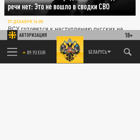
речи нет: Это не вошло в сводки СВО
07 ДЕКАБРЯ 16:00
ВСУ готовятся к наступлению русских на
18+
АВТОРИЗАЦИЯ
Марьинском участке фронта. Украинская
армия доминирует в воздухе на...
85.64 BRENT
БЕЛАРУСЬ
АРМИЯ
Двойной удар выкашивает офицеров ВСУ:
Новая тактика русских, о которой не пишут
в сводках СВО