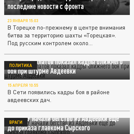
последние новости с фронта
23 ЯНВАРЯ 15:03
В Торецке по-прежнему в центре внимания
битва за территорию шахты «Торецкая».
Под русским контролем около...
Военкор Филатов показал кадры ближнего
ПОЛИТИКА
боя при штурме Авдеевки
15 АПРЕЛЯ 10:55
В Сети появились кадры боя в районе
авдеевских дач.
NYT: ВСУ начали бегство из Авдеевки ещё
ВРАГИ
до приказа главкома Сырского