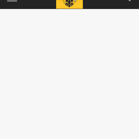
115093, г. Москва, переулок Партийный,
д.1, к.57, стр.3, эт.1, пом.I, ком.45