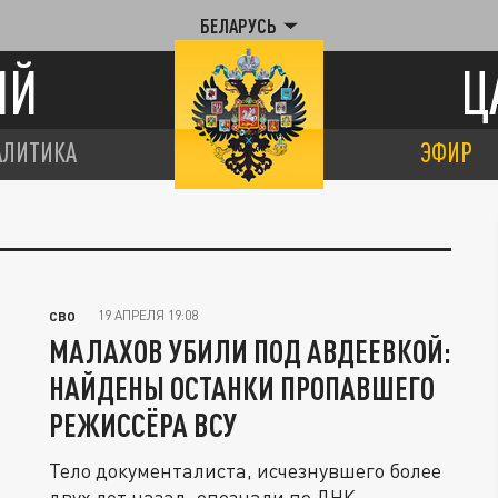
БЕЛАРУСЬ
ИЙ
Ц
АЛИТИКА
ЭФИР
19 АПРЕЛЯ 19:08
СВО
МАЛАХОВ УБИЛИ ПОД АВДЕЕВКОЙ:
НАЙДЕНЫ ОСТАНКИ ПРОПАВШЕГО
РЕЖИССЁРА ВСУ
Тело документалиста, исчезнувшего более
двух лет назад, опознали по ДНК.