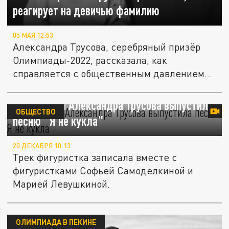
реагирует на девичью фамилию
05 МАЯ 12:53
Александра Трусова, серебряный призёр
Олимпиады‑2022, рассказала, как
справляется с общественным давлением...
Фигуристка Александра Трусова выпустила
ОБЩЕСТВО
песню "Я не кукла"
20 ДЕКАБРЯ 10:13
Трек фигуристка записала вместе с
фигуристками Софьей Самоделкиной и
Марией Левушкиной.
ОЛИМПИАДА В ПЕКИНЕ