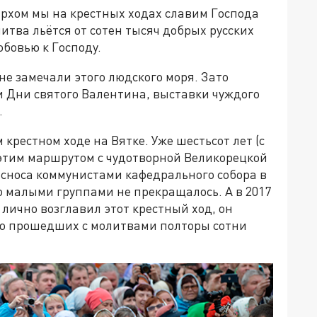
архом мы на крестных ходах славим Господа
итва льётся от сотен тысяч добрых русских
бовью к Господу.
е замечали этого людского моря. Зато
и Дни cвятого Валентина, выставки чуждого
.
 крестном ходе на Вятке. Уже шестьсот лет (с
 этим маршрутом с чудотворной Великорецкой
 сноса коммунистами кафедрального собора в
 малыми группами не прекращалось. А в 2017
лично возглавил этот крестный ход, он
елю прошедших с молитвами полторы сотни