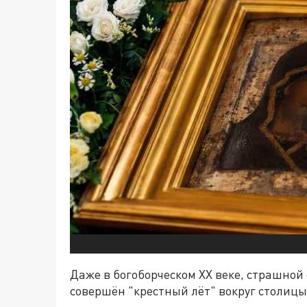
Даже в богоборческом XX веке, страшной 
совершён "крестный лёт" вокруг столицы