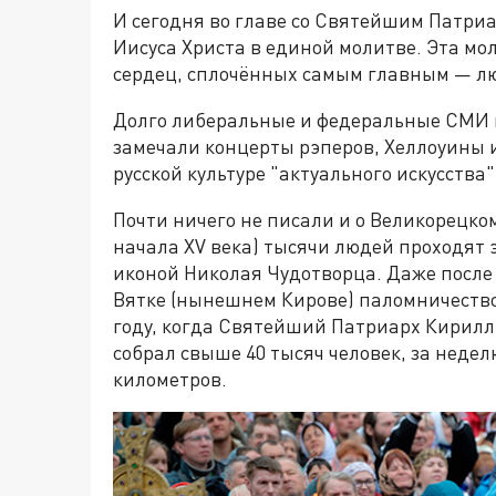
И сегодня во главе со Святейшим Патри
Иисуса Христа в единой молитве. Эта мол
сердец, сплочённых самым главным — лю
Долго либеральные и федеральные СМИ н
замечали концерты рэперов, Хеллоуины 
русской культуре "актуального искусства"
Почти ничего не писали и о Великорецком
начала XV века) тысячи людей проходят
иконой Николая Чудотворца. Даже после
Вятке (нынешнем Кирове) паломничество
году, когда Святейший Патриарх Кирилл 
собрал свыше 40 тысяч человек, за нед
километров.