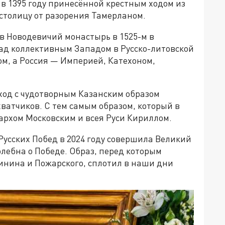
в 1395 году принесённой крестным ходом из
столицу от разорения Тамерланом.
в Новодевичий монастырь в 1525-м в
ад коллективным Западом в Русско-литовской
м, а Россия — Империей, Катехоном,
 ход с чудотворным Казанским образом
хватчиков. С тем самым образом, который в
архом Московским и всея Руси Кириллом.
Русских Побед в 2024 году совершила Великий
олебна о Победе. Образ, перед которым
нина и Пожарского, сплотил в наши дни