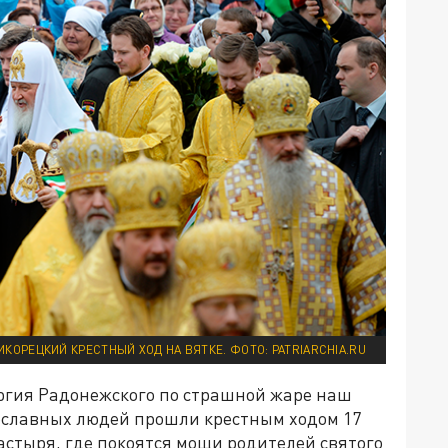
ИКОРЕЦКИЙ КРЕСТНЫЙ ХОД НА ВЯТКЕ. ФОТО: PATRIARCHIA.RU
Сергия Радонежского по страшной жаре наш
вославных людей прошли крестным ходом 17
астыря, где покоятся мощи родителей святого