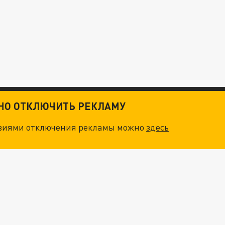
ТНО ОТКЛЮЧИТЬ РЕКЛАМУ
овиями отключения рекламы можно
здесь
ОСКВЫ: НА ГЕНЕРАЛОВ ОХОТЯТСЯ "ЖИВЫЕ ДРОНЫ"
. НО БЕДЫ ДЛЯ МАЛЫШЕЙ НЕ ЗАКОНЧИЛИСЬ