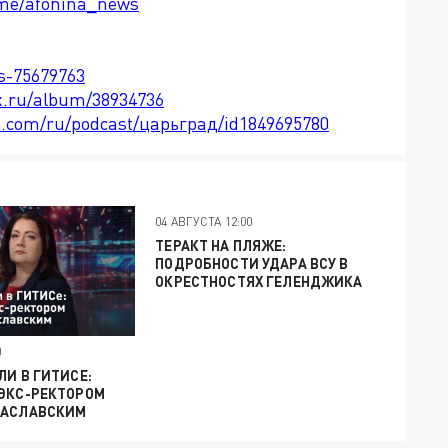
t.me/afonina_news
ts-75679763
x.ru/album/38934736
le.com/ru/podcast/царьград/id1849695780
04 АВГУСТА 12:00
ТЕРАКТ НА ПЛЯЖЕ:
ПОДРОБНОСТИ УДАРА ВСУ В
ОКРЕСТНОСТЯХ ГЕЛЕНДЖИКА
0
ЛИ В ГИТИСЕ:
 ЭКС-РЕКТОРОМ
ЗАСЛАВСКИМ