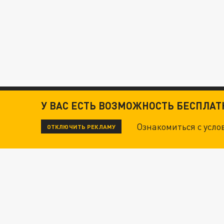
У ВАС ЕСТЬ ВОЗМОЖНОСТЬ БЕСПЛА
Ознакомиться с усл
ОТКЛЮЧИТЬ РЕКЛАМУ
ЧИТАЙТЕ ТАКЖЕ:
ТЕХНОФАШИСТЫ XXI ВЕКА
"КРОТАМИ" БЫЛИ ВСЕ? ТЕРАКТ В ЦЕНТРЕ М
ДАНЯ С ДАШЕЙ СПАСЛИСЬ ОТ БОЕВИКОВ ВСУ