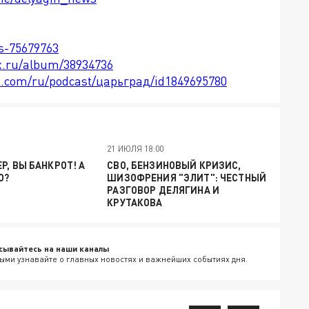
ts-75679763
x.ru/album/38934736
le.com/ru/podcast/царьград/id1849695780
21 ИЮЛЯ 18:00
Р, ВЫ БАНКРОТ! А
СВО, БЕНЗИНОВЫЙ КРИЗИС,
О?
ШИЗОФРЕНИЯ "ЭЛИТ": ЧЕСТНЫЙ
РАЗГОВОР ДЕЛЯГИНА И
КРУТАКОВА
сывайтесь на наши каналы
ыми узнавайте о главных новостях и важнейших событиях дня.