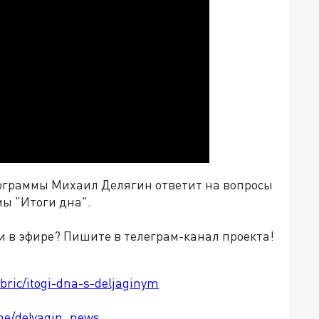
ограммы Михаил Делягин ответит на вопросы
мы "Итоги дна".
и в эфире? Пишите в телеграм-канал проекта!
ubric/itogi-dna-s-deljaginym
.me/delyagin_news