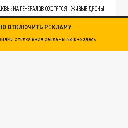
ОСКВЫ: НА ГЕНЕРАЛОВ ОХОТЯТСЯ "ЖИВЫЕ ДРОНЫ"
. НО БЕДЫ ДЛЯ МАЛЫШЕЙ НЕ ЗАКОНЧИЛИСЬ
ТНО ОТКЛЮЧИТЬ РЕКЛАМУ
овиями отключения рекламы можно
здесь
"ОЧЕНЬ ПЛОХИЕ НОВОСТИ": БОЛЬШАЯ ОШИБКА PALANTIR В РОССИИ. СТРАНЫ НАТО ВПЕРВЫЕ ЗА СВО ОСТАНОВИЛИ ПОСТАВКИ ОРУЖИЯ. ВСУ ТЕРЯЮТ ПРИГРАНИЧЬЕ?
О ИРАНСКОМУ СУДНУ НА КАСПИИ РАСКРЫТА