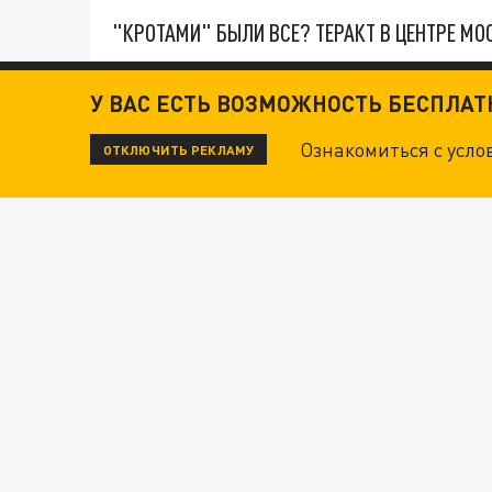
"КРОТАМИ" БЫЛИ ВСЕ? ТЕРАКТ В ЦЕНТРЕ М
ДАНЯ С ДАШЕЙ СПАСЛИСЬ ОТ БОЕВИКОВ ВСУ
У ВАС ЕСТЬ ВОЗМОЖНОСТЬ БЕСПЛА
Ознакомиться с усл
ОТКЛЮЧИТЬ РЕКЛАМУ
ВОТ ЭТО ТРИЛЛЕР! ТАЙНА УДАРА УКРАИНЫ П
Новости СМИ2