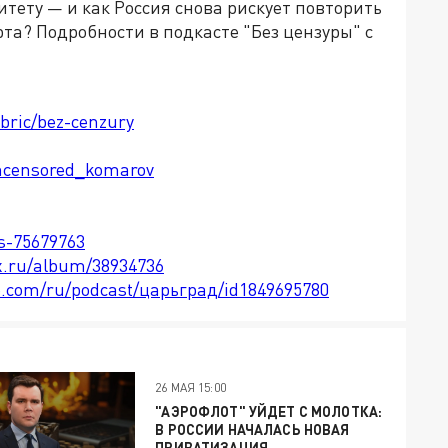
тету — и как Россия снова рискует повторить
та? Подробности в подкасте "Без цензуры" с
ubric/bez-cenzury
ncensored_komarov
ts-75679763
x.ru/album/38934736
le.com/ru/podcast/царьград/id1849695780
26 МАЯ 15:00
"АЭРОФЛОТ" УЙДЕТ С МОЛОТКА:
В РОССИИ НАЧАЛАСЬ НОВАЯ
ПРИВАТИЗАЦИЯ