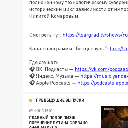
полноценному технологическому суверени
исторический цикл зависимости от импор
Никитой Комаровым.
Смотреть тут:
https://tsargrad.tv/shows/r
Канал программы "Без цензуры":
t.me/U
Где слушать:
🎧 ВК. Подкасты —
https://vk.com/podcas
🎧 Яндекс. Музыка —
https://music.yande
🎧 Apple Podcasts —
https://podcasts.app
ПРЕДЫДУЩИЕ ВЫПУСКИ
09 ИЮНЯ 15:00
ГЛАВНЫЙ ПОЗОР ПМЭФ:
ПОРУЧЕНИЕ ПУТИНА СОРВАНО
ОФИЦИАЛЬНО