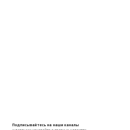
Подписывайтесь на наши каналы
и первыми узнавайте о главных новостях