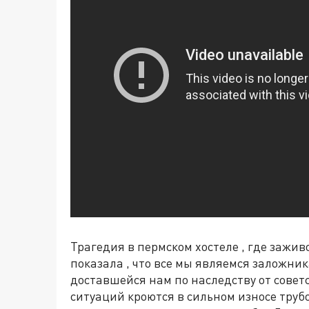
Трагедия в пермском хостеле , где зажив
показала , что все мы являемся заложни
доставшейся нам по наследству от сове
ситуаций кроются в сильном износе труб