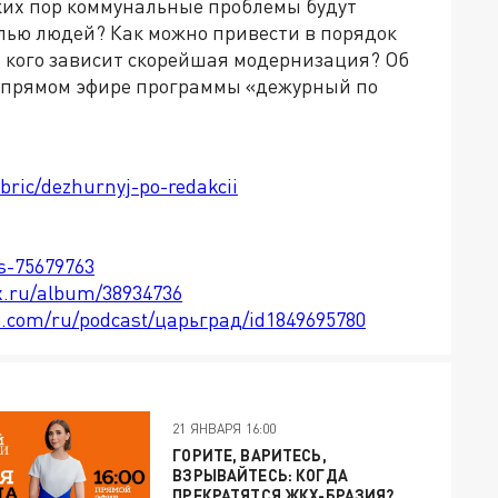
аких пор коммунальные проблемы будут
лью людей? Как можно привести в порядок
т кого зависит скорейшая модернизация? Об
 в прямом эфире программы «дежурный по
ubric/dezhurnyj-po-redakcii
ts-75679763
x.ru/album/38934736
le.com/ru/podcast/царьград/id1849695780
21 ЯНВАРЯ 16:00
ГОРИТЕ, ВАРИТЕСЬ,
ВЗРЫВАЙТЕСЬ: КОГДА
ПРЕКРАТЯТСЯ ЖКХ-БРАЗИЯ?