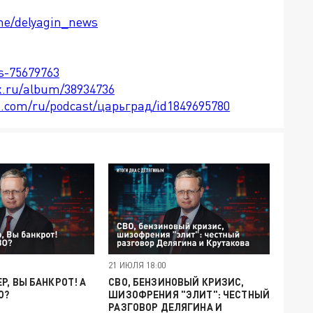
.me/delyagin_news
ts-75679763
x.ru/album/38934736
le.com/ru/podcast/царьград/id1849695780
21 ИЮЛЯ 18:00
Р, ВЫ БАНКРОТ! А
СВО, БЕНЗИНОВЫЙ КРИЗИС,
О?
ШИЗОФРЕНИЯ "ЭЛИТ": ЧЕСТНЫЙ
РАЗГОВОР ДЕЛЯГИНА И