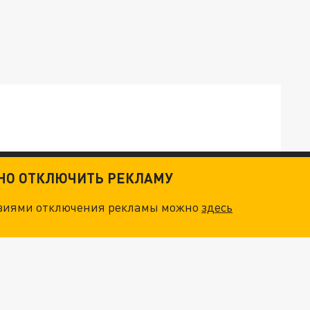
ТНО ОТКЛЮЧИТЬ РЕКЛАМУ
ОСКВЫ: НА ГЕНЕРАЛОВ ОХОТЯТСЯ "ЖИВЫЕ ДРОНЫ"
овиями отключения рекламы можно
здесь
. НО БЕДЫ ДЛЯ МАЛЫШЕЙ НЕ ЗАКОНЧИЛИСЬ
НОВОЕ МАСШТАБНЕЙШЕЕ НАСТУПЛЕНИЕ. ТРИ УЛЬТИМАТУМА ЗЕЛЕНСКОГО ПУТИНУ. "ЛЬВОВ КИМА" ПОСТАВЯТ НА ПВО? ГЛОБАЛЬНЫЙ ПРОРЫВ ПОД ЗАПОРОЖЬЕМ
О ИРАНСКОМУ СУДНУ НА КАСПИИ РАСКРЫТА