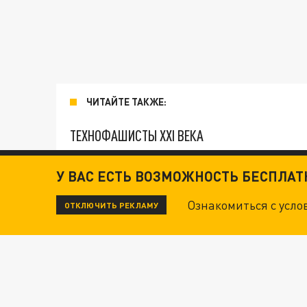
ЧИТАЙТЕ ТАКЖЕ:
ТЕХНОФАШИСТЫ XXI ВЕКА
У ВАС ЕСТЬ ВОЗМОЖНОСТЬ БЕСПЛА
"КРОТАМИ" БЫЛИ ВСЕ? ТЕРАКТ В ЦЕНТРЕ М
Ознакомиться с усл
ОТКЛЮЧИТЬ РЕКЛАМУ
ДАНЯ С ДАШЕЙ СПАСЛИСЬ ОТ БОЕВИКОВ ВСУ
ВОТ ЭТО ТРИЛЛЕР! ТАЙНА УДАРА УКРАИНЫ П