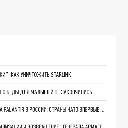
ТКИ": КАК УНИЧТОЖИТЬ STARLINK
. НО БЕДЫ ДЛЯ МАЛЫШЕЙ НЕ ЗАКОНЧИЛИСЬ
"ОЧЕНЬ ПЛОХИЕ НОВОСТИ": БОЛЬШАЯ ОШИБКА PALANTIR В РОССИИ. СТРАНЫ НАТО ВПЕРВЫЕ ЗА СВО ОСТАНОВИЛИ ПОСТАВКИ ОРУЖИЯ. ВСУ ТЕРЯЮТ ПРИГРАНИЧЬЕ?
ТРИ ГЛАВНЫХ ИНСАЙДА ОБ СВО. ОТМЕНА МОБИЛИЗАЦИИ И ВОЗВРАЩЕНИЕ "ГЕНЕРАЛА АРМАГЕДДОНА"? ОТЛИЧНЫЕ НОВОСТИ, КОТОРЫЕ ЖДАЛИ ВСЕ