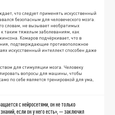
ждает, что следует применять искусственный
авался безопасным для человеческого мозга.
его словам, не вызывает необратимых
 к таким тяжелым заболеваниям, как
инсона. Комаров подчёркивает, что в
вания, подтверждающие противоположное
чаях искусственный интеллект способен даже
ством для стимуляции мозга. Человеку
улировать вопросы для машины, чтобы
само по себе является тренировкой для ума,
ращается с нейросетями, он не только
знаний, если он у него есть», — заключил