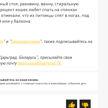
ый стол, раковину, ванну, стиральную
процент кошек любят спать на спинках
отмечали, что их питомцы спят в ногах, под
 или у балкона.
те
" и "
Одноклассники
", также подписывайтесь на
"Царьград. Беларусь", присылайте свои
ную почту
belorussia@Tsargrad.TV
.
сывайтесь на наши каналы
ыми узнавайте о главных новостях и важнейших событиях дня.