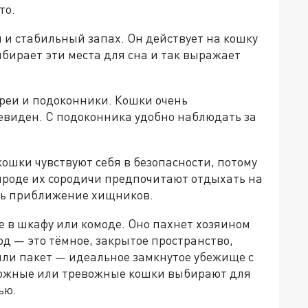
то.
 и стабильный запах. Он действует на кошку
ыбирает эти места для сна и так выражает
реи и подоконники. Кошки очень
евиден. С подоконника удобно наблюдать за
кошки чувствуют себя в безопасности, потому
рироде их сородичи предпочитают отдыхать на
ть приближение хищников.
е в шкафу или комоде. Оно пахнет хозяином
од — это тёмное, закрытое пространство,
ли пакет — идеальное замкнутое убежище с
орожные или тревожные кошки выбирают для
ью.