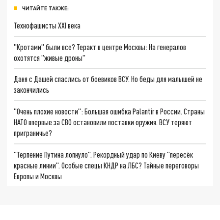
ЧИТАЙТЕ ТАКЖЕ:
Технофашисты XXI века
"Кротами" были все? Теракт в центре Москвы: На генералов
охотятся "живые дроны"
Даня с Дашей спаслись от боевиков ВСУ. Но беды для малышей не
закончились
"Очень плохие новости": Большая ошибка Palantir в России. Страны
НАТО впервые за СВО остановили поставки оружия. ВСУ теряют
приграничье?
"Терпение Путина лопнуло". Рекордный удар по Киеву "пересёк
красные линии". Особые спецы КНДР на ЛБС? Тайные переговоры
Европы и Москвы