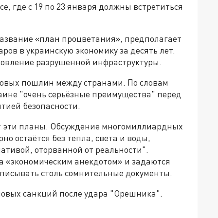
е, где с 19 по 23 января должны встретиться
азвание «план процветания», предполагает
ров в украинскую экономику за десять лет.
новление разрушенной инфраструктуры.
говых пошлин между странами. По словам
аине "очень серьёзные преимущества" перед
нтией безопасности.
т эти планы. Обсуждение многомиллиардных
но остаётся без тепла, света и воды,
ативой, оторванной от реальности".
 «экономическим анекдотом» и задаются
дписывать столь сомнительные документы.
новых санкций после удара "Орешника".