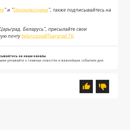
те
" и "
Одноклассники
", также подписывайтесь на
"Царьград. Беларусь", присылайте свои
ную почту
belorussia@Tsargrad.TV
.
сывайтесь на наши каналы
ыми узнавайте о главных новостях и важнейших событиях дня.