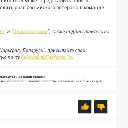
ашингтон» может представить нового
елять роль российского ветерана в команде.
те
" и "
Одноклассники
", также подписывайтесь на
"Царьград. Беларусь", присылайте свои
ную почту
belorussia@Tsargrad.TV
.
сывайтесь на наши каналы
ыми узнавайте о главных новостях и важнейших событиях дня.