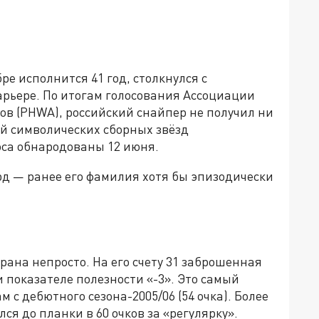
е исполнится 41 год, столкнулся с
арьере. По итогам голосования Ассоциации
в (PHWA), российский снайпер не получил ни
ой символических сборных звёзд
оса обнародованы 12 июня.
д — ранее его фамилия хотя бы эпизодически
ана непросто. На его счету 31 заброшенная
и показателе полезности «-3». Это самый
 с дебютного сезона-2005/06 (54 очка). Более
лся до планки в 60 очков за «регулярку».