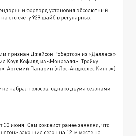
гендарный форвард установил абсолютный
 на его счету 929 шайб в регулярных
м признан Джейсон Робертсон из «Далласа»
вил Коул Кофилд из «Монреаля». Тройку
». Артемий Панарин («Лос-Анджелес Кингз»)
 не набрал голосов, однако двумя сезонами
 30 июня. Сам хоккеист ранее заявлял, что
гтон» закончил сезон на 12-м месте на