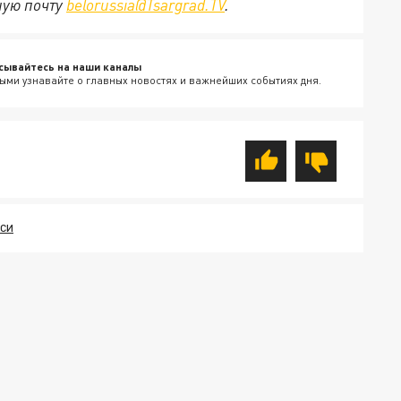
ную почту
belorussia@Tsargrad.TV
.
сывайтесь на наши каналы
ыми узнавайте о главных новостях и важнейших событиях дня.
УСИ