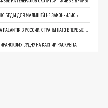
ОСКВЫ: НА ГЕНЕРАЛОВ ОХОТЯТСЯ "ЖИВЫЕ ДРОНЫ"
. НО БЕДЫ ДЛЯ МАЛЫШЕЙ НЕ ЗАКОНЧИЛИСЬ
"ОЧЕНЬ ПЛОХИЕ НОВОСТИ": БОЛЬШАЯ ОШИБКА PALANTIR В РОССИИ. СТРАНЫ НАТО ВПЕРВЫЕ ЗА СВО ОСТАНОВИЛИ ПОСТАВКИ ОРУЖИЯ. ВСУ ТЕРЯЮТ ПРИГРАНИЧЬЕ?
О ИРАНСКОМУ СУДНУ НА КАСПИИ РАСКРЫТА