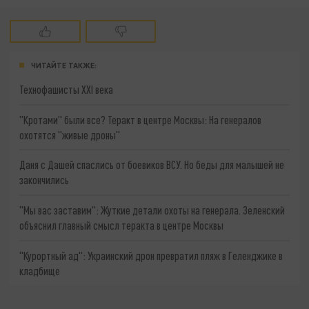
ЧИТАЙТЕ ТАКЖЕ:
Технофашисты XXI века
"Кротами" были все? Теракт в центре Москвы: На генералов
охотятся "живые дроны"
Даня с Дашей спаслись от боевиков ВСУ. Но беды для малышей не
закончились
"Мы вас заставим": Жуткие детали охоты на генерала. Зеленский
объяснил главный смысл теракта в центре Москвы
"Курортный ад": Украинский дрон превратил пляж в Геленджике в
кладбище