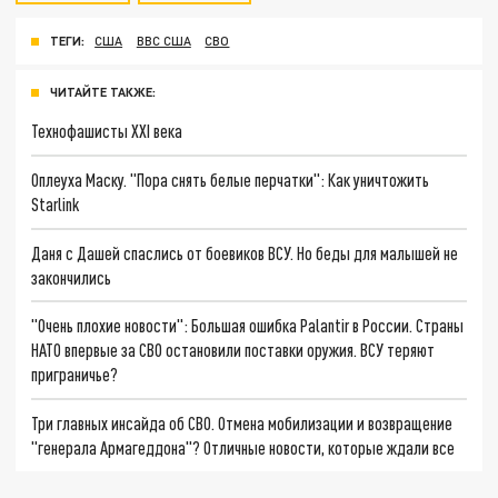
ТЕГИ:
США
ВВС США
СВО
ЧИТАЙТЕ ТАКЖЕ:
Технофашисты XXI века
Оплеуха Маску. "Пора снять белые перчатки": Как уничтожить
Starlink
Даня с Дашей спаслись от боевиков ВСУ. Но беды для малышей не
закончились
"Очень плохие новости": Большая ошибка Palantir в России. Страны
НАТО впервые за СВО остановили поставки оружия. ВСУ теряют
приграничье?
Три главных инсайда об СВО. Отмена мобилизации и возвращение
"генерала Армагеддона"? Отличные новости, которые ждали все