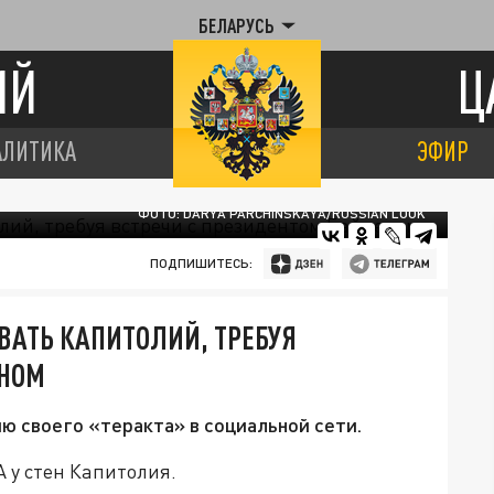
БЕЛАРУСЬ
ИЙ
Ц
АЛИТИКА
ЭФИР
ФОТО: DARYA PARCHINSKAYA/RUSSIAN LOOK
ПОДПИШИТЕСЬ:
АТЬ КАПИТОЛИЙ, ТРЕБУЯ
ЕНОМ
ю своего «теракта» в социальной сети.
А у стен Капитолия.