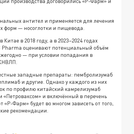
зации производства договорились «Р-Фарм» и
ональных антител и применяется для лечения
их форм — носоглотки и пищевода.
Китае в 2018 году, а в 2023–2024 годах
C Pharma оценивают потенциальный объём
 ежегодно — при условии попадания в
 ЖНВЛП.
естные западные препараты: пембролизумаб
иплимаб и другие. Однако у каждого из них
зок по профилю китайский камрелизумаб
ии «Петроваксом» и включённый в перечень
 «Р-Фарм» будет во многом зависеть от того,
еские рекомендации.