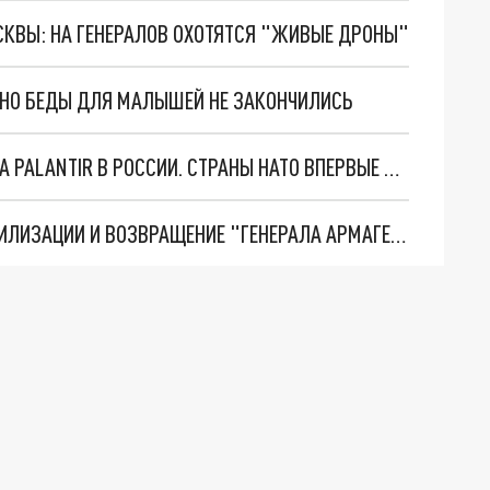
ОСКВЫ: НА ГЕНЕРАЛОВ ОХОТЯТСЯ "ЖИВЫЕ ДРОНЫ"
. НО БЕДЫ ДЛЯ МАЛЫШЕЙ НЕ ЗАКОНЧИЛИСЬ
"ОЧЕНЬ ПЛОХИЕ НОВОСТИ": БОЛЬШАЯ ОШИБКА PALANTIR В РОССИИ. СТРАНЫ НАТО ВПЕРВЫЕ ЗА СВО ОСТАНОВИЛИ ПОСТАВКИ ОРУЖИЯ. ВСУ ТЕРЯЮТ ПРИГРАНИЧЬЕ?
ТРИ ГЛАВНЫХ ИНСАЙДА ОБ СВО. ОТМЕНА МОБИЛИЗАЦИИ И ВОЗВРАЩЕНИЕ "ГЕНЕРАЛА АРМАГЕДДОНА"? ОТЛИЧНЫЕ НОВОСТИ, КОТОРЫЕ ЖДАЛИ ВСЕ