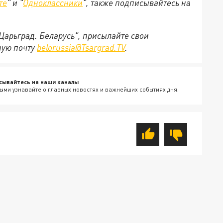
те
" и "
Одноклассники
", также подписывайтесь на
"Царьград. Беларусь", присылайте свои
ную почту
belorussia@Tsargrad.TV
.
сывайтесь на наши каналы
ыми узнавайте о главных новостях и важнейших событиях дня.