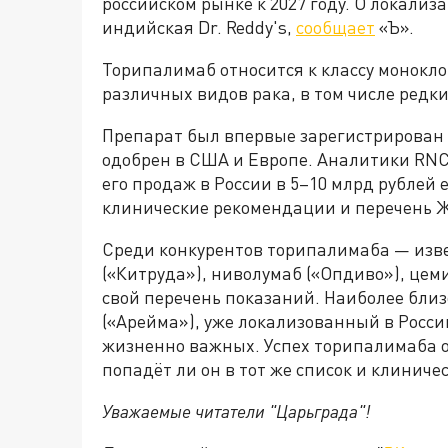
российском рынке к 2027 году. О локали
индийская Dr. Reddy's,
сообщает
«Ъ».
Торипалимаб относится к классу монокл
различных видов рака, в том числе редк
Препарат был впервые зарегистрирован в 
одобрен в США и Европе. Аналитики RN
его продаж в России в 5–10 млрд рублей
клинические рекомендации и перечень
Среди конкурентов торипалимаба — изв
(«Китруда»), ниволумаб («Опдиво»), цем
свой перечень показаний. Наиболее бли
(«Арейма»), уже локализованный в Росс
жизненно важных. Успех торипалимаба от
попадёт ли он в тот же список и клинич
Уважаемые читатели "Царьграда"!