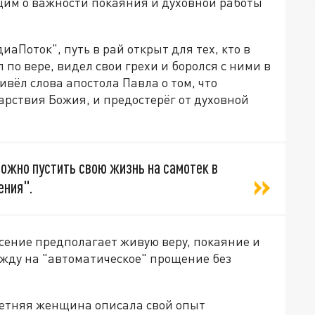
им о важности покаяния и духовной работы
иаПоток", путь в рай открыт для тех, кто в
 по вере, видел свои грехи и боролся с ними в
ёл слова апостола Павла о том, что
рствия Божия, и предостерёг от духовной
 можно пустить свою жизнь на самотек в
ения".
сение предполагает живую веру, покаяние и
ежду на "автоматическое" прощение без
летняя женщина описала свой опыт