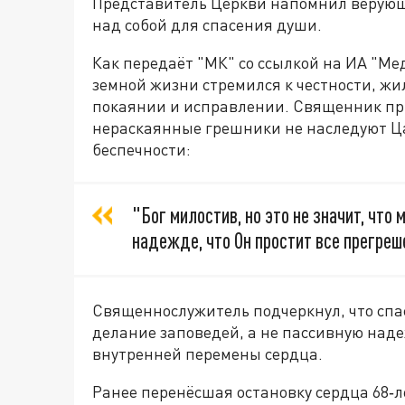
Представитель Церкви напомнил верующ
над собой для спасения души.
Как передаёт "МК" со ссылкой на ИА "Мед
земной жизни стремился к честности, жил
покаянии и исправлении. Священник прив
нераскаянные грешники не наследуют Ца
беспечности:
"Бог милостив, но это не значит, что
надежде, что Он простит все прегреш
Священнослужитель подчеркнул, что спа
делание заповедей, а не пассивную над
внутренней перемены сердца.
Ранее перенёсшая остановку сердца 68‑