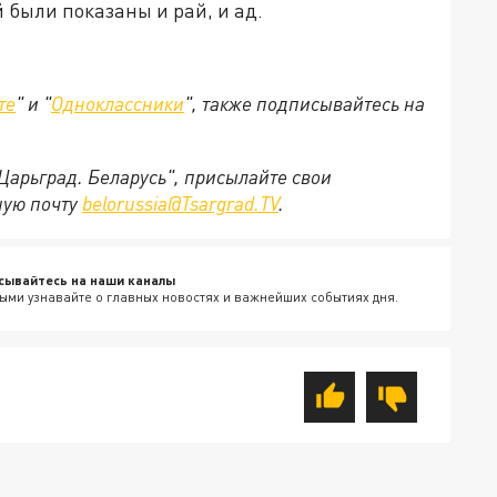
ей были показаны и рай, и ад.
те
" и "
Одноклассники
", также подписывайтесь на
"Царьград. Беларусь", присылайте свои
ную почту
belorussia@Tsargrad.TV
.
сывайтесь на наши каналы
ыми узнавайте о главных новостях и важнейших событиях дня.