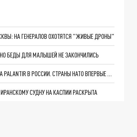
ОСКВЫ: НА ГЕНЕРАЛОВ ОХОТЯТСЯ "ЖИВЫЕ ДРОНЫ"
. НО БЕДЫ ДЛЯ МАЛЫШЕЙ НЕ ЗАКОНЧИЛИСЬ
"ОЧЕНЬ ПЛОХИЕ НОВОСТИ": БОЛЬШАЯ ОШИБКА PALANTIR В РОССИИ. СТРАНЫ НАТО ВПЕРВЫЕ ЗА СВО ОСТАНОВИЛИ ПОСТАВКИ ОРУЖИЯ. ВСУ ТЕРЯЮТ ПРИГРАНИЧЬЕ?
О ИРАНСКОМУ СУДНУ НА КАСПИИ РАСКРЫТА