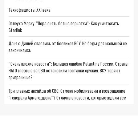
Технофашисты XXI века
Оплеуха Маску. "Пора снять белые перчатки": Как уничтожить
Starlink
Даня с Дашей спаслись от боевиков ВСУ. Но беды для малышей не
закончились
"Очень плохие новости": Большая ошибка Palantir в России. Страны
НАТО впервые за СВО остановили поставки оружия. ВСУ теряют
приграничье?
Три главных инсайда об СВО. Отмена мобилизации и возвращение
"генерала Армагеддона"? Отличные новости, которые ждали все