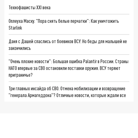
Технофашисты XXI века
Оплеуха Маску. "Пора снять белые перчатки": Как уничтожить
Starlink
Даня с Дашей спаслись от боевиков ВСУ. Но беды для малышей не
закончились
"Очень плохие новости": Большая ошибка Palantir в России. Страны
НАТО впервые за СВО остановили поставки оружия. ВСУ теряют
приграничье?
Три главных инсайда об СВО. Отмена мобилизации и возвращение
"генерала Армагеддона"? Отличные новости, которые ждали все