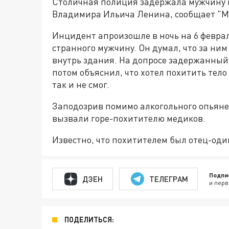
Столичная полиция задержала мужчину п
Владимира Ильича Ленина, сообщает "М
Инцидент апроизошле в ночь на 6 февра
странного мужчину. Он думал, что за ни
внутрь здания. На допросе задержанный
потом объяснил, что хотел похитить тел
так и не смог.
Заподозрив помимо алкогольного опьяне
вызвали горе-похитителю медиков.
Известно, что похитителем был отец-од
Подпи
ДЗЕН
ТЕЛЕГРАМ
и перв
ПОДЕЛИТЬСЯ: