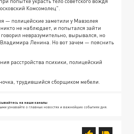
ри попытке украсть тело советского вождя
осковский Комсомолец".
ля — полицейские заметили у Мавзолея
м никто не наблюдает, и попытался зайти
 говорил невразумительно, вырывался, но
о Владимира Ленина. Но вот зачем — пояснить
ния расстройства психики, полицейский
иночка, трудившийся сборщиком мебели.
сывайтесь на наши каналы
ыми узнавайте о главных новостях и важнейших событиях дня.