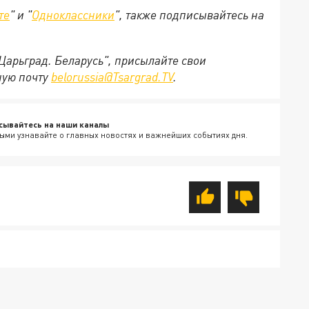
те
" и "
Одноклассники
", также подписывайтесь на
"Царьград. Беларусь", присылайте свои
ную почту
belorussia@Tsargrad.TV
.
сывайтесь на наши каналы
ыми узнавайте о главных новостях и важнейших событиях дня.