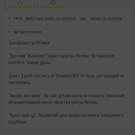
ТЕГИ:
РАКЕТНЫЕ УДАРЫ ПО УКРАИНЕ
СВО
УДАРЫ ПО УКРАИНЕ
ЧИТАЙТЕ ТАКЖЕ:
Технофашисты XXI века
"Кротами" были все? Теракт в центре Москвы: На генералов
охотятся "живые дроны"
Даня с Дашей спаслись от боевиков ВСУ. Но беды для малышей не
закончились
"Мы вас заставим": Жуткие детали охоты на генерала. Зеленский
объяснил главный смысл теракта в центре Москвы
"Курортный ад": Украинский дрон превратил пляж в Геленджике в
кладбище