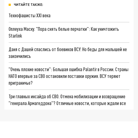
ЧИТАЙТЕ ТАКЖЕ:
Технофашисты XXI века
Оплеуха Маску. "Пора снять белые перчатки": Как уничтожить
Starlink
Даня с Дашей спаслись от боевиков ВСУ. Но беды для малышей не
закончились
"Очень плохие новости": Большая ошибка Palantir в России. Страны
НАТО впервые за СВО остановили поставки оружия. ВСУ теряют
приграничье?
Три главных инсайда об СВО. Отмена мобилизации и возвращение
"генерала Армагеддона"? Отличные новости, которые ждали все