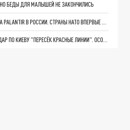
. НО БЕДЫ ДЛЯ МАЛЫШЕЙ НЕ ЗАКОНЧИЛИСЬ
"ОЧЕНЬ ПЛОХИЕ НОВОСТИ": БОЛЬШАЯ ОШИБКА PALANTIR В РОССИИ. СТРАНЫ НАТО ВПЕРВЫЕ ЗА СВО ОСТАНОВИЛИ ПОСТАВКИ ОРУЖИЯ. ВСУ ТЕРЯЮТ ПРИГРАНИЧЬЕ?
"ТЕРПЕНИЕ ПУТИНА ЛОПНУЛО". РЕКОРДНЫЙ УДАР ПО КИЕВУ "ПЕРЕСЁК КРАСНЫЕ ЛИНИИ". ОСОБЫЕ СПЕЦЫ КНДР НА ЛБС? ТАЙНЫЕ ПЕРЕГОВОРЫ ЕВРОПЫ И МОСКВЫ