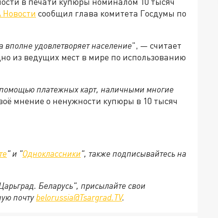
ости в печати купюры номиналом 10 тысяч
 Новости
сообщил глава комитета Госдумы по
 вполне удовлетворяет население
", — считает
одно из ведущих мест в мире по использованию
 помощью платежных карт, наличными многие
воё мнение о ненужности купюры в 10 тысяч
те
" и "
Одноклассники
", также подписывайтесь на
"Царьград. Беларусь", присылайте свои
ную почту
belorussia@Tsargrad.TV
.