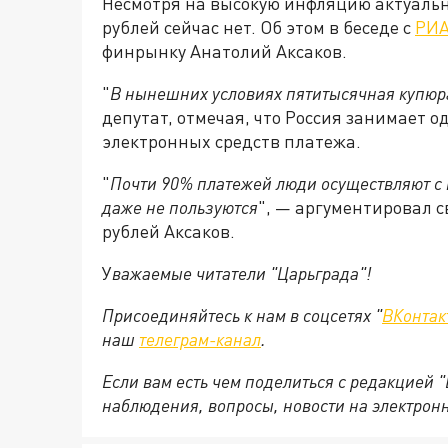
Несмотря на высокую инфляцию актуальн
рублей сейчас нет. Об этом в беседе с
РИА
финрынку Анатолий Аксаков.
"
В
нынешних условиях пятитысячная купюра
депутат, отмечая, что Россия занимает 
электронных средств платежа.
"
Почти 90% платежей люди осуществляют с
даже не пользуются
", — аргументировал с
рублей Аксаков.
У
важаемые читатели "Царьграда"!
Присоединяйтесь к нам в соцсетях "
ВКонтак
наш
телеграм-канал
.
Если вам есть чем поделиться с редакцией 
наблюдения, вопросы, новости на электрон