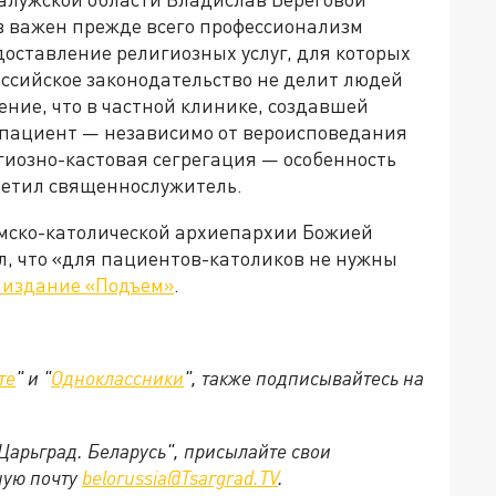
в важен прежде всего профессионализм
доставление религиозных услуг, для которых
оссийское законодательство не делит людей
ение, что в частной клинике, создавшей
 пациент — независимо от вероисповедания
гиозно-кастовая сегрегация — особенность
тметил священнослужитель.
имско-католической архиепархии Божией
л, что «для пациентов-католиков не нужны
издание «Подъем»
.
те
" и "
Одноклассники
", также подписывайтесь на
"Царьград. Беларусь", присылайте свои
ную почту
belorussia@Tsargrad.TV
.