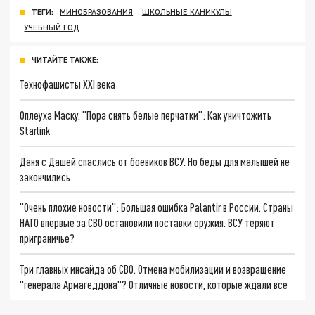
ТЕГИ:
МИНОБРАЗОВАНИЯ
ШКОЛЬНЫЕ КАНИКУЛЫ
УЧЕБНЫЙ ГОД
ЧИТАЙТЕ ТАКЖЕ:
Технофашисты XXI века
Оплеуха Маску. "Пора снять белые перчатки": Как уничтожить
Starlink
Даня с Дашей спаслись от боевиков ВСУ. Но беды для малышей не
закончились
"Очень плохие новости": Большая ошибка Palantir в России. Страны
НАТО впервые за СВО остановили поставки оружия. ВСУ теряют
приграничье?
Три главных инсайда об СВО. Отмена мобилизации и возвращение
"генерала Армагеддона"? Отличные новости, которые ждали все