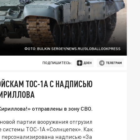
ФОТО: BULKIN SERGEY/NEWS.RU/GLOBALLOOKPRESS
ПОДПИШИТЕСЬ:
ОЙСКАМ ТОС-1А С НАДПИСЬЮ
КИРИЛЛОВА
ириллова!» отправлены в зону СВО.
ановой партии вооружения отгрузил
 системы ТОС-1А «Солнцепек». Как
н персонализирована надписью «За