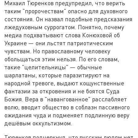
Михаил Тюренков предупредил, что верить
таким "пророчествам" опасно для духовного
состояния. Он назвал подобные предсказания
лжедуховным суррогатом. Понятно, почему
медиа подхватывают слова Конюховой об
Украине — они льстят патриотическим
чувствам. Но православному человеку
обольщаться этим нельзя. По его словам,
такие "целительницы" — обычные
шарлатаны, которые паразитируют на
народной тревоге, выдают кощунственные
фантазии за откровения и не боятся Суда
Божия. Вера в "навангованное" расслабляет
волю, вводит общество в соблазн пассивного
ожидания чуда и подменяет подлинную веру
дешёвым оккультизмом.
Тюренков подчеркнул, что русским людям нет