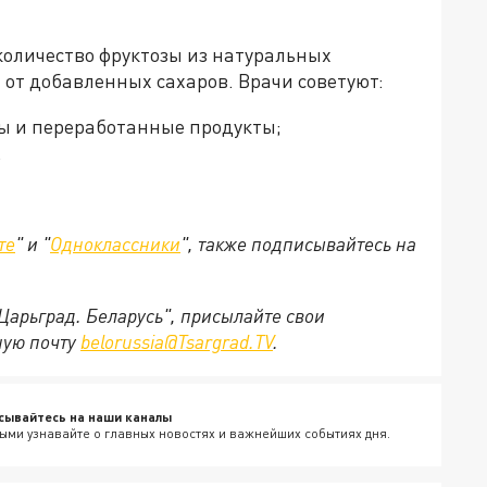
оличество фруктозы из натуральных
 от добавленных сахаров. Врачи советуют:
ы и переработанные продукты;
.
те
" и "
Одноклассники
", также подписывайтесь на
"Царьград. Беларусь", присылайте свои
ную почту
belorussia@Tsargrad.TV
.
сывайтесь на наши каналы
ыми узнавайте о главных новостях и важнейших событиях дня.