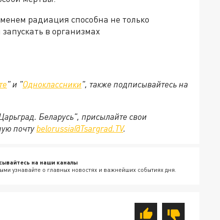
ременем радиация способна не только
 запускать в организмах
те
" и "
Одноклассники
", также подписывайтесь на
"Царьград. Беларусь", присылайте свои
ную почту
belorussia@Tsargrad.TV
.
сывайтесь на наши каналы
ыми узнавайте о главных новостях и важнейших событиях дня.