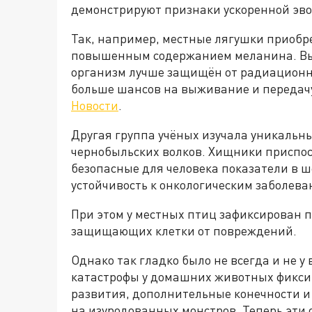
демонстрируют признаки ускоренной эв
Так, например, местные лягушки приобре
повышенным содержанием меланина. Выя
организм лучше защищён от радиационно
больше шансов на выживание и передачу
Новости
.
Другая группа учёных изучала уникальн
чернобыльских волков. Хищники приспо
безопасные для человека показатели в 
устойчивость к онкологическим заболева
При этом у местных птиц зафиксирован
защищающих клетки от повреждений.
Однако так гладко было не всегда и не у 
катастрофы у домашних животных фикси
развития, дополнительные конечности и
на изуродованных монстров. Теперь эти 