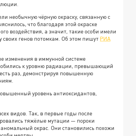
олюции.
ли необычную чёрную окраску, связанную с
снилось, что благодаря этой окраске
го воздействия, а значит, такие особи имели
 своих генов потомкам. Об этом пишут
РИА
ые изменения в иммунной системе
собились к уровню радиации, превышающий
шесть раз, демонстрируя повышенную
ниям.
 повышенный уровень антиоксидантов,
всех видов. Так, в первые годы после
ровались тяжёлые мутации — пороки
 аномальный окрас. Они становились похожи
особи мертвы.