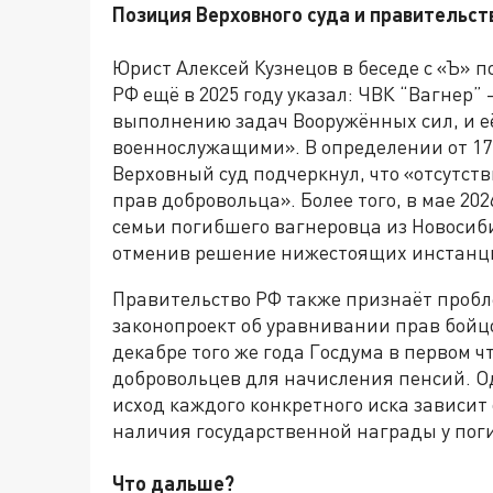
Позиция Верховного суда и правительст
Юрист Алексей Кузнецов в беседе с «Ъ» п
РФ ещё в 2025 году указал: ЧВК “Вагнер
выполнению задач Вооружённых сил, и е
военнослужащими». В определении от 17
Верховный суд подчеркнул, что «отсутст
прав добровольца». Более того, в мае 20
семьи погибшего вагнеровца из Новосиб
отменив решение нижестоящих инстанц
Правительство РФ также признаёт пробле
законопроект об уравнивании прав бойц
декабре того же года Госдума в первом 
добровольцев для начисления пенсий. Од
исход каждого конкретного иска зависит 
наличия государственной награды у пог
Что дальше?