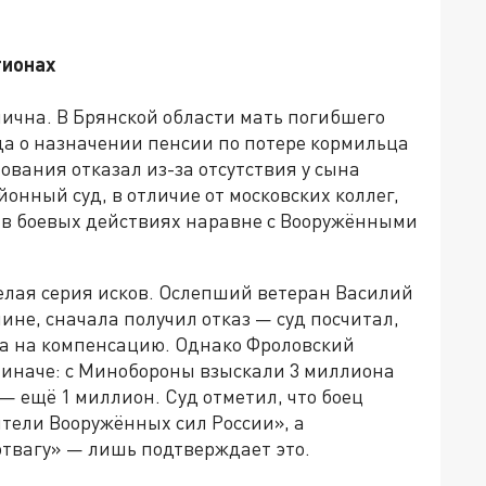
гионах
ична. В Брянской области мать погибшего
да о назначении пенсии по потере кормильца
ования отказал из-за отсутствия у сына
онный суд, в отличие от московских коллег,
а в боевых действиях наравне с Вооружёнными
елая серия исков. Ослепший ветеран Василий
ине, сначала получил отказ — суд посчитал,
ва на компенсацию. Однако Фроловский
 иначе: с Минобороны взыскали 3 миллиона
— ещё 1 миллион. Суд отметил, что боец
ители Вооружённых сил России», а
отвагу» — лишь подтверждает это.