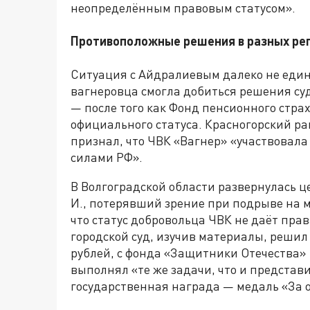
неопределённым правовым статусом».
Противоположные решения в разных ре
Ситуация с Айдралиевым далеко не един
вагнеровца смогла добиться решения су
— после того как Фонд пенсионного страх
официального статуса. Красногорский рай
признал, что ЧВК «Вагнер» «участвовал
силами РФ».
В Волгоградской области развернулась ц
И., потерявший зрение при подрыве на м
что статус добровольца ЧВК не даёт пра
городской суд, изучив материалы, решил
рублей, с фонда «Защитники Отечества» 
выполнял «те же задачи, что и представ
государственная награда — медаль «За 