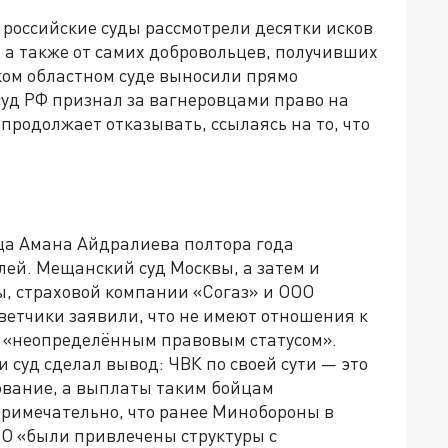
да российские суды рассмотрели десятки исков
 а также от самих добровольцев, получивших
ком областном суде выносили прямо
уд РФ признал за вагнеровцами право на
родолжает отказывать, ссылаясь на то, что
ца Амана Айдралиева полтора года
лей. Мещанский суд Москвы, а затем и
ы, страховой компании «Согаз» и ООО
ветчики заявили, что не имеют отношения к
ет «неопределённым правовым статусом».
и суд сделал вывод: ЧВК по своей сути — это
ование, а выплаты таким бойцам
Примечательно, что ранее Минобороны в
СВО «были привлечены структуры с