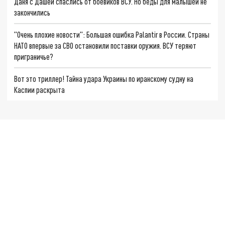
Даня с Дашей спаслись от боевиков ВСУ. Но беды для малышей не
закончились
"Очень плохие новости": Большая ошибка Palantir в России. Страны
НАТО впервые за СВО остановили поставки оружия. ВСУ теряют
приграничье?
Вот это триллер! Тайна удара Украины по иранскому судну на
Каспии раскрыта