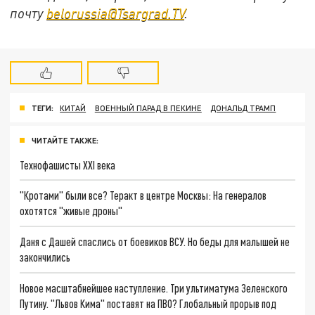
почту
belorussia@Tsargrad.TV
.
ТЕГИ:
КИТАЙ
ВОЕННЫЙ ПАРАД В ПЕКИНЕ
ДОНАЛЬД ТРАМП
ЧИТАЙТЕ ТАКЖЕ:
Технофашисты XXI века
"Кротами" были все? Теракт в центре Москвы: На генералов
охотятся "живые дроны"
Даня с Дашей спаслись от боевиков ВСУ. Но беды для малышей не
закончились
Новое масштабнейшее наступление. Три ультиматума Зеленского
Путину. "Львов Кима" поставят на ПВО? Глобальный прорыв под