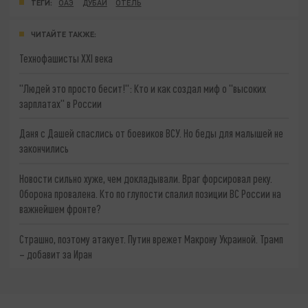
ТЕГИ:
ОАЭ
ДУБАЙ
ОТЕЛЬ
ЧИТАЙТЕ ТАКЖЕ:
Технофашисты XXI века
"Людей это просто бесит!": Кто и как создал миф о "высоких
зарплатах" в России
Даня с Дашей спаслись от боевиков ВСУ. Но беды для малышей не
закончились
Новости сильно хуже, чем докладывали. Враг форсировал реку.
Оборона провалена. Кто по глупости спалил позиции ВС России на
важнейшем фронте?
Страшно, поэтому атакует. Путин врежет Макрону Украиной. Трамп
– добавит за Иран